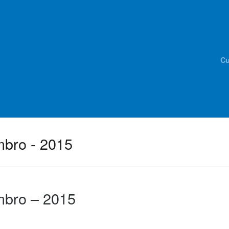
Cu
mbro - 2015
mbro – 2015