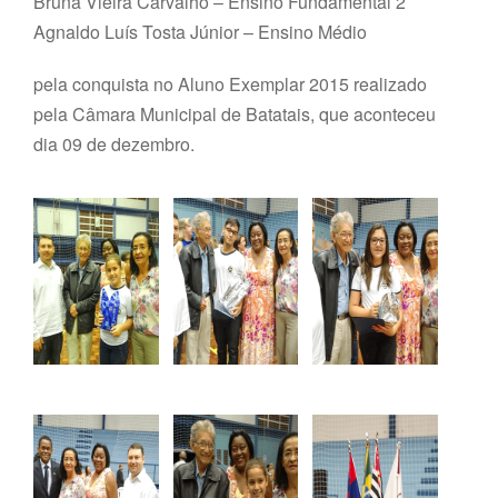
Bruna Vieira Carvalho – Ensino Fundamental 2
Agnaldo Luís Tosta Júnior – Ensino Médio
pela conquista no Aluno Exemplar 2015 realizado
pela Câmara Municipal de Batatais, que aconteceu
dia 09 de dezembro.